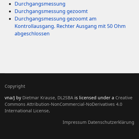
Durchgangsmessung
Durchgangsmessung gezoomt
Durchgangsmessung gezoomt am
Kontrollausgang. Rechter Ausgang mit 50 Ohm
abgeschlossen
Copyright
vna/J
by
Dietmar Krause, DL2SBA
is licensed under a
Creative
Commons Attribution-NonCommercial-NoDerivatives 4.0
International License
.
Impressum
Datenschutzerklärung