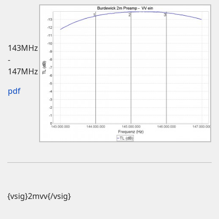
143MHz
-
147MHz
pdf
{vsig}2mvv{/vsig}